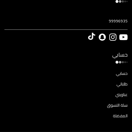
99996935
حسابي
حسابي
طلباتي
عناويني
سلة التسوق
المفضلة