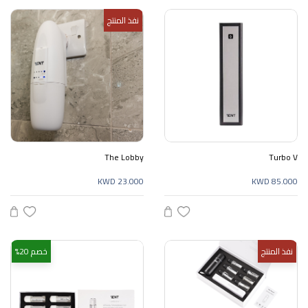
نفذ المنتج
The Lobby
Turbo V
KWD 23.000
KWD 85.000
نفذ المنتج
خصم 20%