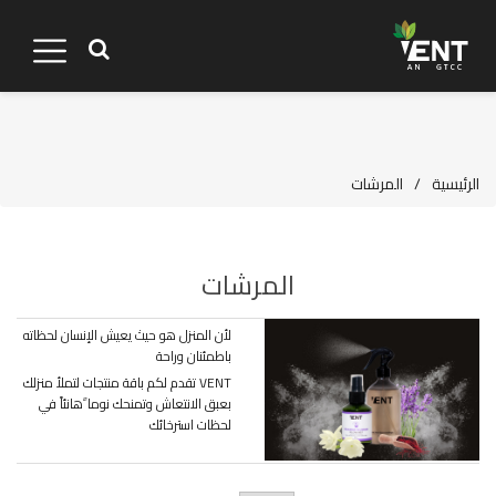
الرئيسية
/
المرشات
المرشات
لأن المنزل هو حيث يعيش الإنسان لحظاته
باطمئنان وراحة
VENT تقدم لكم باقة منتجات لتملأ منزلك
بعبق الانتعاش وتمنحك نوما ًهانئاً في
لحظات استرخائك