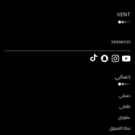
VENT
99996935
حسابي
حسابي
طلباتي
عناويني
سلة التسوق