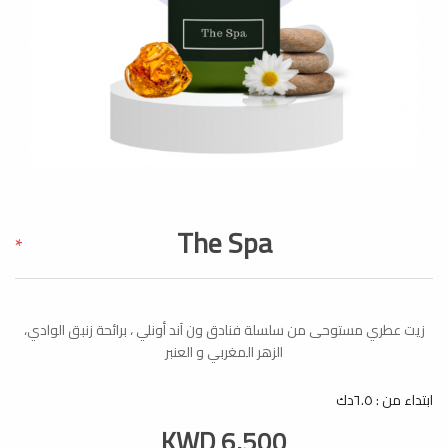
The Spa
*
زيت عطري مستوحى من سلسلة فنادق ون آند أونلي ، برائحة زنبق الوادي،
الزهر المغربي و العنبر
ابتداء من : ٦.٥دك
KWD 6.500